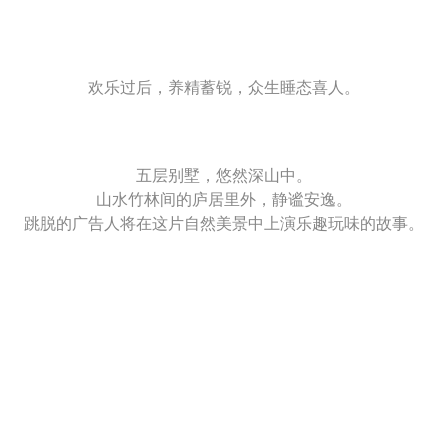
欢乐过后，养精蓄锐，众生睡态喜人。
五层别墅，悠然深山中。
山水竹林间的庐居里外，静谧安逸。
跳脱的广告人将在这片自然美景中上演乐趣玩味的故事。