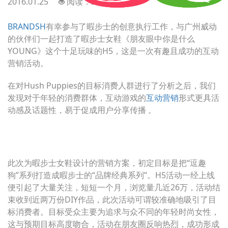
2016.01.25
阅读：2579
BRANDSH
有幸参与了暇步士的创意执行工作，与广州威动
的伙伴们一起打造了暇步士女鞋《朋友眼中你是什么
YOUNG》这个十足玩味的H5，这是一次有趣且成功的互动
营销活动。
在对Hush Puppies的目标消费人群进行了分析之后，我们
发现对于年轻的消费群体，互动游戏的
互动营销
形式更具活
动感及话题性，易于促成用户分享传播 。
此次为暇步士女鞋设计的营销方案，初定目标是把“逗趣
狗”系列打造成暇步士的“品牌经典系列”。H5活动一经上线
便引起了大量关注，短短一个月，浏览量几近26万，活动结
束收到近两万份DIY作品，此次活动可谓较准确地吸引了目
标消费者。目标受众主要为追求与众不同的年轻时尚女性，
这与预期目标高度吻合，活动在朋友圈反响热烈，成功形成